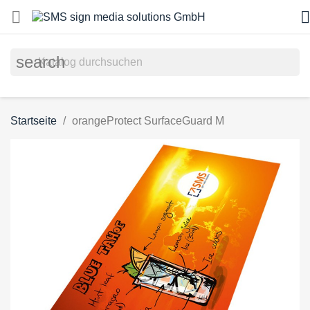


search
Startseite
orangeProtect SurfaceGuard M